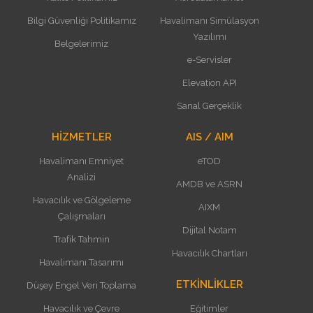
Bilgi Güvenliği Politikamız
Havalimanı Simülasyon
Yazılımı
Belgelerimiz
e-Servisler
Elevation API
Sanal Gerçeklik
HİZMETLER
AIS / AIM
Havalimanı Emniyet
eTOD
Analizi
AMDB ve ASRN
Havacılık ve Gölgeleme
AIXM
Çalışmaları
Dijital Notam
Trafik Tahmin
Havacılık Chartları
Havalimanı Tasarımı
ETKİNLİKLER
Düşey Engel Veri Toplama
Havacılık ve Çevre
Eğitimler