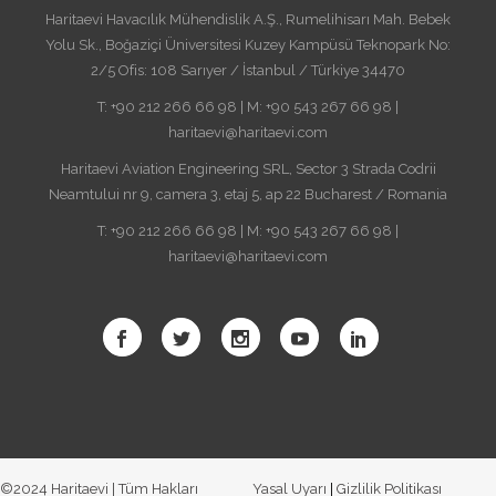
Haritaevi Havacılık Mühendislik A.Ş., Rumelihisarı Mah. Bebek
Yolu Sk., Boğaziçi Üniversitesi Kuzey Kampüsü Teknopark No:
2/5 Ofis: 108 Sarıyer / İstanbul / Türkiye 34470
T: +90 212 266 66 98 | M: +90 543 267 66 98 |
haritaevi@haritaevi.com
Haritaevi Aviation Engineering SRL, Sector 3 Strada Codrii
Neamtului nr 9, camera 3, etaj 5, ap 22 Bucharest / Romania
T: +90 212 266 66 98 | M: +90 543 267 66 98 |
haritaevi@haritaevi.com
©2024 Haritaevi | Tüm Hakları
Yasal Uyarı
|
Gizlilik Politikası