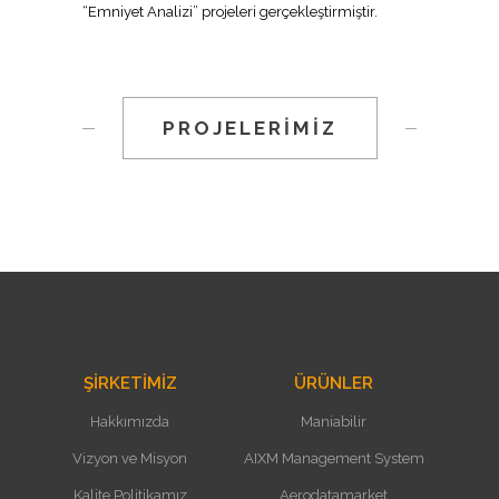
“Emniyet Analizi” projeleri gerçekleştirmiştir.
PROJELERİMİZ
ŞİRKETİMİZ
ÜRÜNLER
Hakkımızda
Maniabilir
Vizyon ve Misyon
AIXM Management System
Kalite Politikamız
Aerodatamarket