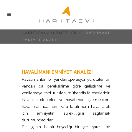
HARITAEVI
/
HIZMETLER
/
HAVALIMANI
EMNIYET ANALIZI
HAVALIMANI EMNIYET ANALIZI
Havalimanları, bir yandan operasyon yürütülen bir
yandan da gereksinime göre geliştirme ve
yenilemeye tabi tutulan mühendislik eserleridir.
Havacılık otoriteleri ve havalimanı işletmecileri,
havalimanında hem kara tarafı hem hava tarafı
için emniyetin sürekliliğini sağlamak
durumundadırlar.
Bir işçinin hatalı boyadığı bir yer işareti, bir