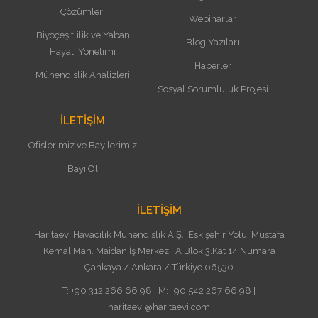
Çözümleri
Webinarlar
Biyoçeşitlilik ve Yaban
Blog Yazıları
Hayatı Yönetimi
Haberler
Mühendislik Analizleri
Sosyal Sorumluluk Projesi
İLETİŞİM
Ofislerimiz ve Bayilerimiz
Bayi Ol
İLETİŞİM
Haritaevi Havacılık Mühendislik A.Ş., Eskişehir Yolu, Mustafa
Kemal Mah. Maidan İş Merkezi, A Blok 3.Kat 14 Numara
Çankaya / Ankara / Türkiye 06530
T: +90 312 266 66 98 | M: +90 542 267 66 98 |
haritaevi@haritaevi.com